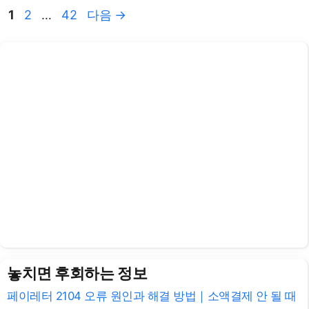
페
페
페
1
2
…
42
다음
→
이
이
이
지
지
지
놓치면 후회하는 정보
페이레터 2104 오류 원인과 해결 방법｜소액결제 안 될 때