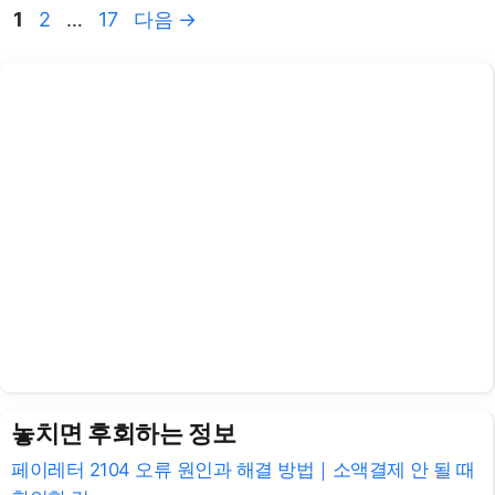
페
페
페
1
2
…
17
다음
→
이
이
이
지
지
지
놓치면 후회하는 정보
페이레터 2104 오류 원인과 해결 방법｜소액결제 안 될 때