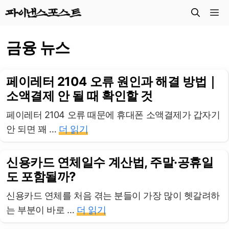
컨
메
텐
츠
뉴
금융 뉴스
로
건
너
페이레터 2104 오류 원인과 해결 방법｜
뛰
소액결제 안 될 때 확인할 것
기
페이레터 2104 오류 때문에 휴대폰 소액결제가 갑자기
안 되면 꽤 …
더 읽기
신용카드 연체일수 계산법, 주말·공휴일
도 포함될까?
신용카드 연체를 처음 겪는 분들이 가장 많이 헷갈려하
는 부분이 바로 …
더 읽기