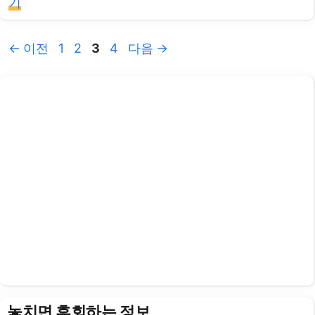
기
페
페
페
페
←
이전
1
2
3
4
다음
→
이
이
이
이
지
지
지
지
놓치면 후회하는 정보