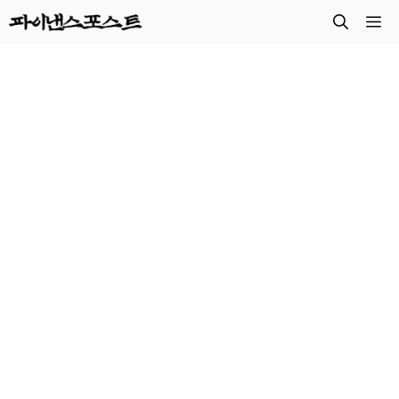
컨
메
텐
츠
뉴
로
건
너
뛰
기