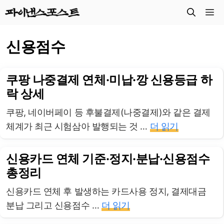
컨
메
텐
츠
뉴
신용점수
로
건
너
쿠팡 나중결제 연체·미납·깡 신용등급 하
뛰
락 상세
기
쿠팡, 네이버페이 등 후불결제(나중결제)와 같은 결제
체계가 최근 시험삼아 발행되는 것 …
더 읽기
신용카드 연체 기준·정지·분납·신용점수
총정리
신용카드 연체 후 발생하는 카드사용 정지, 결제대금
분납 그리고 신용점수 …
더 읽기