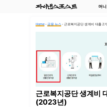
컨
머니
텐
츠
Home
-
금융 뉴스
-
근로복지공단 생계비 대출 2가지
로
건
너
뛰
기
근로복지공단 생계비 대
(2023년)