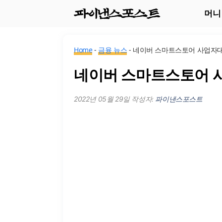
컨
머니
텐
츠
Home
-
금융 뉴스
-
네이버 스마트스토어 사업자대
로
건
네이버 스마트스토어 
너
2022년 05월 29일
작성자:
파이낸스포스트
뛰
기