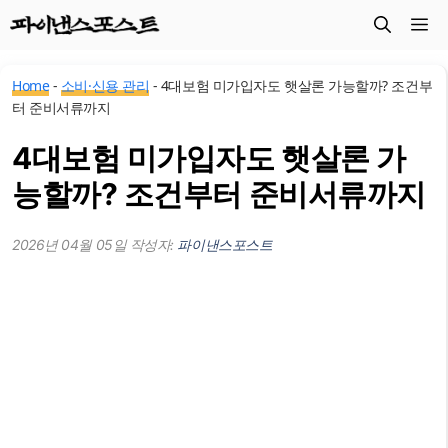
컨
메
텐
츠
뉴
Home
-
소비·신용 관리
-
4대보험 미가입자도 햇살론 가능할까? 조건부
로
터 준비서류까지
건
4대보험 미가입자도 햇살론 가
너
뛰
능할까? 조건부터 준비서류까지
기
2026년 04월 05일
작성자:
파이낸스포스트