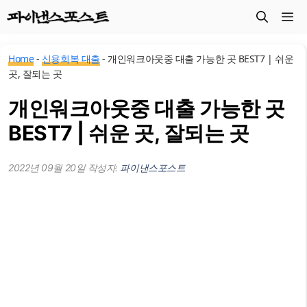
컨
메
텐
츠
뉴
Home
-
신용회복 대출
-
개인워크아웃중 대출 가능한 곳 BEST7 | 쉬운
로
곳, 잘되는 곳
건
개인워크아웃중 대출 가능한 곳
너
뛰
BEST7 | 쉬운 곳, 잘되는 곳
기
2022년 09월 20일
작성자:
파이낸스포스트