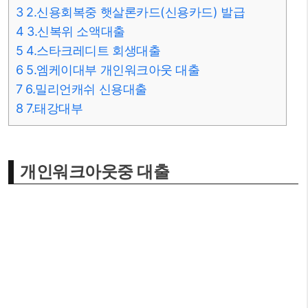
3
2.신용회복중 햇살론카드(신용카드) 발급
4
3.신복위 소액대출
5
4.스타크레디트 회생대출
6
5.엠케이대부 개인워크아웃 대출
7
6.밀리언캐쉬 신용대출
8
7.태강대부
개인워크아웃중 대출