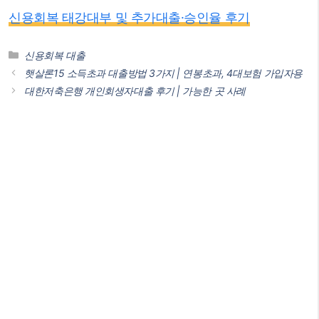
신용회복 태강대부 및 추가대출·승인율 후기
카
신용회복 대출
테
햇살론15 소득초과 대출방법 3가지 | 연봉초과, 4대보험 가입자용
고
대한저축은행 개인회생자대출 후기 | 가능한 곳 사례
리