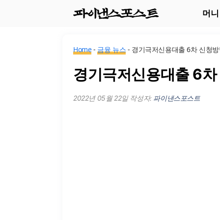
컨
머니
텐
츠
Home
-
금융 뉴스
-
경기극저신용대출 6차 신청방
로
건
경기극저신용대출 6차
너
2022년 05월 22일
작성자:
파이낸스포스트
뛰
기