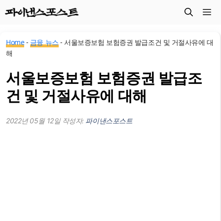
컨
메
텐
츠
뉴
Home
-
금융 뉴스
-
서울보증보험 보험증권 발급조건 및 거절사유에 대
로
해
건
서울보증보험 보험증권 발급조
너
뛰
건 및 거절사유에 대해
기
2022년 05월 12일
작성자:
파이낸스포스트