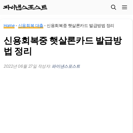
컨
메
텐
츠
뉴
Home
-
신용회복 대출
-
신용회복중 햇살론카드 발급방법 정리
로
건
신용회복중 햇살론카드 발급방
너
법 정리
뛰
기
2022년 06월 27일
작성자:
파이낸스포스트