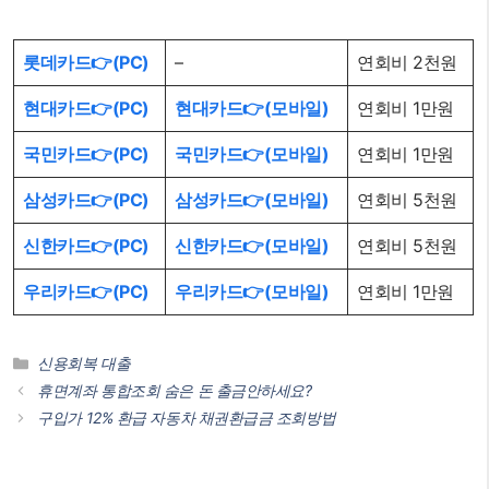
롯데카드👉(PC)
–
연회비 2천원
현대카드👉(PC)
현대카드👉(모바일)
연회비 1만원
국민카드👉(PC)
국민카드👉(모바일)
연회비 1만원
삼성카드👉(PC)
삼성카드👉(모바일)
연회비 5천원
신한카드👉(PC)
신한카드👉(모바일)
연회비 5천원
우리카드👉(PC)
우리카드👉(모바일)
연회비 1만원
카
신용회복 대출
테
휴면계좌 통합조회 숨은 돈 출금안하세요?
고
구입가 12% 환급 자동차 채권환급금 조회방법
리