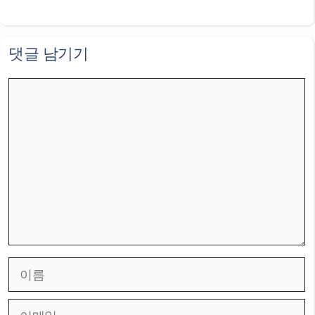
댓글 남기기
댓
글
이
름
이