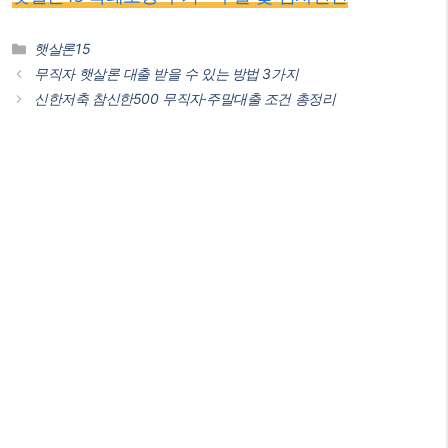
카
햇살론15
테
무직자 햇살론 대출 받을 수 있는 방법 3가지
고
신한저축 참신한500 무직자·주말대출 조건 총정리
리