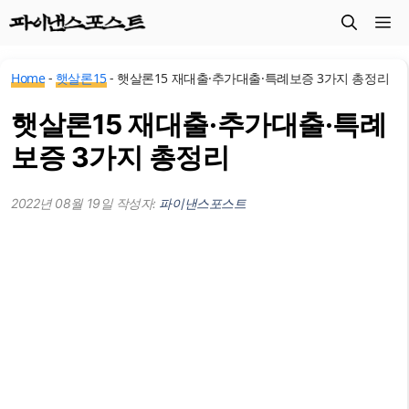
컨
메
텐
츠
뉴
Home
-
햇살론15
-
햇살론15 재대출·추가대출·특례보증 3가지 총정리
로
건
햇살론15 재대출·추가대출·특례
너
보증 3가지 총정리
뛰
기
2022년 08월 19일
작성자:
파이낸스포스트