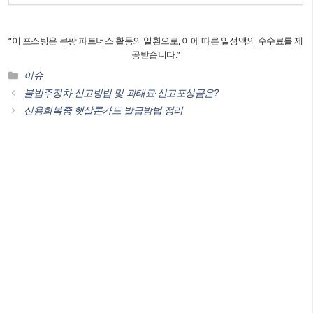
“이 포스팅은 쿠팡 파트너스 활동의 일환으로, 이에 따른 일정액의 수수료를 제
공받습니다.”
카
이슈
테
불법주정차 신고방법 및 과태료·신고포상금은?
고
신용회복중 햇살론카드 발급방법 정리
리