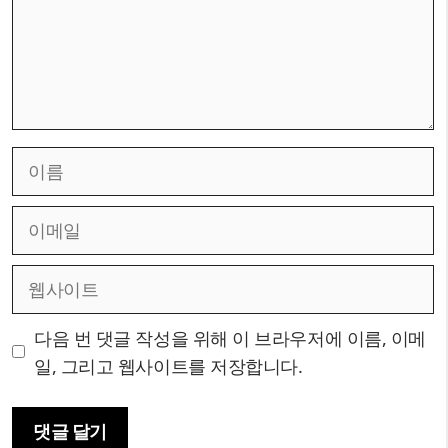
이
름
이
메
일
웹
사
이
다음 번 댓글 작성을 위해 이 브라우저에 이름, 이메
트
일, 그리고 웹사이트를 저장합니다.