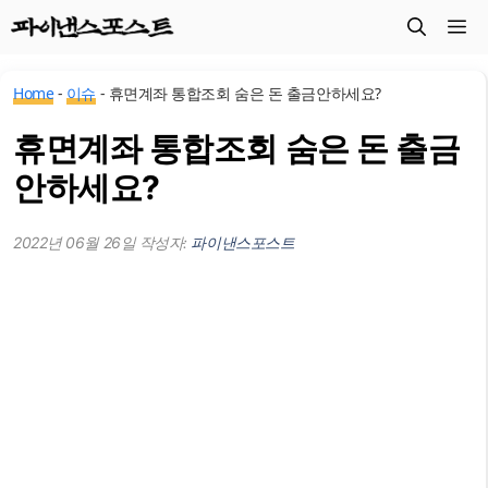
컨
메
텐
츠
뉴
Home
-
이슈
-
휴면계좌 통합조회 숨은 돈 출금안하세요?
로
건
휴면계좌 통합조회 숨은 돈 출금
너
안하세요?
뛰
기
2022년 06월 26일
작성자:
파이낸스포스트