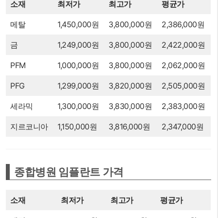
소재
최저가
최고가
평균가
메탈
1,450,000원
3,800,000원
2,386,000원
금
1,249,000원
3,800,000원
2,422,000원
PFM
1,000,000원
3,800,000원
2,062,000원
PFG
1,299,000원
3,820,000원
2,505,000원
세라믹
1,300,000원
3,830,000원
2,383,000원
지르코니아
1,150,000원
3,816,000원
2,347,000원
종합병원 임플란트 가격
소재
최저가
최고가
평균가