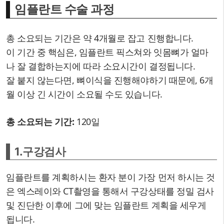
임플란트 수술 과정
총 소요되는 기간은 약 4개월로 잡고 진행합니다.
이 기간 중 핵심은, 임플란트 픽스쳐와 잇몸뼈가 얼마
나 잘 결합하는지에 따라 소요시간이 결정됩니다.
잘 붙지 않는다면, 뼈이식을 진행해야하기 때문에, 6개
월 이상 긴 시간이 소요될 수도 있습니다.
총 소요되는 기간:
120일
1.구강검사
임플란트를 계획하시는 환자 분이 가장 먼저 하시는 것
은 엑스레이와 CT촬영을 통해서 구강상태를 정밀 검사
및 진단한 이후에 그에 맞는 임플란트 계획을 세우게
됩니다.