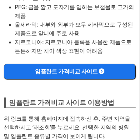
PFG: 금을 깔고 도자기를 입히는 보철물로 고가의
제품
올세라믹: 내부와 외부가 모두 세라믹으로 구성된
제품으로 앞니에 주로 사용
지르코니아: 지르코니아 블록을 사용한 제품으로
튼튼하지만 치아 색상 표현이 어려움
임플란트 가격비교 사이트
임플란트 가격비교 사이트 이용방법
위 링크를 통해 홈페이지에 접속하신 후, 주변 지역을
선택하시고 ‘재조회’를 누르세요, 선택한 지역의 병원
및 임플란트 종류별 가격이 보이게 됩니다.