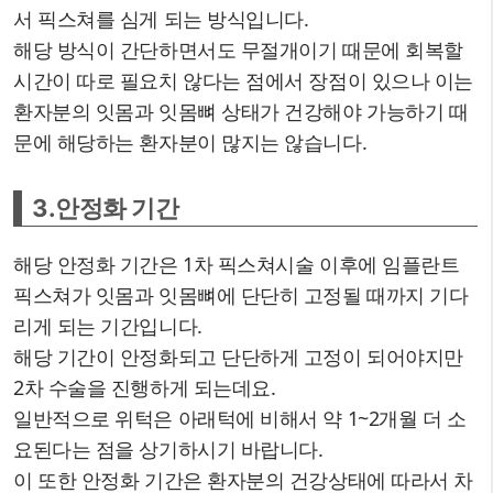
서 픽스쳐를 심게 되는 방식입니다.
해당 방식이 간단하면서도 무절개이기 때문에 회복할
시간이 따로 필요치 않다는 점에서 장점이 있으나 이는
환자분의 잇몸과 잇몸뼈 상태가 건강해야 가능하기 때
문에 해당하는 환자분이 많지는 않습니다.
3.안정화 기간
해당 안정화 기간은 1차 픽스쳐시술 이후에 임플란트
픽스쳐가 잇몸과 잇몸뼈에 단단히 고정될 때까지 기다
리게 되는 기간입니다.
해당 기간이 안정화되고 단단하게 고정이 되어야지만
2차 수술을 진행하게 되는데요.
일반적으로 위턱은 아래턱에 비해서 약 1~2개월 더 소
요된다는 점을 상기하시기 바랍니다.
이 또한 안정화 기간은 환자분의 건강상태에 따라서 차