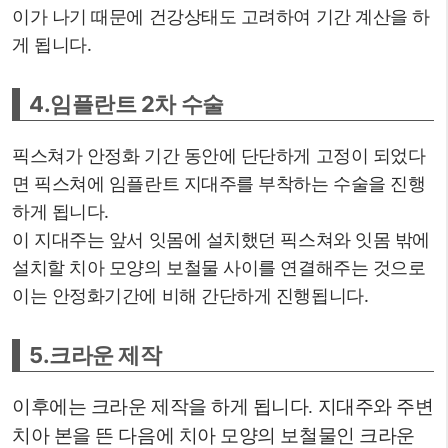
이가 나기 때문에 건강상태도 고려하여 기간 계산을 하
게 됩니다.
4.임플란트 2차 수술
픽스쳐가 안정화 기간 동안에 단단하게 고정이 되었다
면 픽스쳐에 임플란트 지대주를 부착하는 수술을 진행
하게 됩니다.
이 지대주는 앞서 잇몸에 설치했던 픽스쳐와 잇몸 밖에
설치할 치아 모양의 보철물 사이를 연결해주는 것으로
이는 안정화기간에 비해 간단하게 진행됩니다.
5.크라운 제작
이후에는 크라운 제작을 하게 됩니다. 지대주와 주변
치아 본을 뜬 다음에 치아 모양의 보철물인 크라운