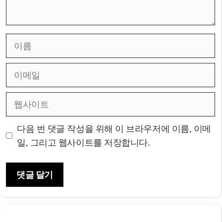
이
름
이
메
일
웹
사
이
다음 번 댓글 작성을 위해 이 브라우저에 이름, 이메
트
일, 그리고 웹사이트를 저장합니다.